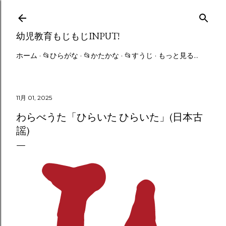
スキップしてメイン コンテンツに移動
幼児教育もじもじINPUT!
ホーム
📂ひらがな
📂かたかな
📂すうじ
もっと見る…
11月 01, 2025
わらべうた「ひらいた ひらいた」(日本古
謡)