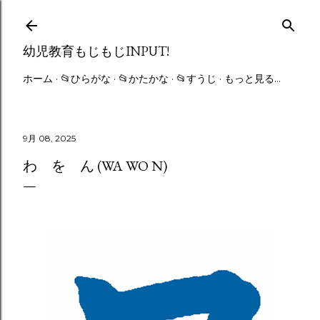
スキップしてメイン コンテンツに移動
幼児教育もじもじINPUT!
ホーム
📂ひらがな
📂かたかな
📂すうじ
もっと見る…
9月 08, 2025
わ を ん (WA WO N)